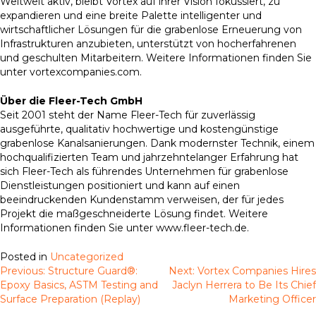
Weltweit aktiv, bleibt Vortex auf ihrer Vision fokussiert, zu
expandieren und eine breite Palette intelligenter und
wirtschaftlicher Lösungen für die grabenlose Erneuerung von
Infrastrukturen anzubieten, unterstützt von hocherfahrenen
und geschulten Mitarbeitern. Weitere Informationen finden Sie
unter vortexcompanies.com.
Über die Fleer-Tech GmbH
Seit 2001 steht der Name Fleer-Tech für zuverlässig
ausgeführte, qualitativ hochwertige und kostengünstige
grabenlose Kanalsanierungen. Dank modernster Technik, einem
hochqualifizierten Team und jahrzehntelanger Erfahrung hat
sich Fleer-Tech als führendes Unternehmen für grabenlose
Dienstleistungen positioniert und kann auf einen
beeindruckenden Kundenstamm verweisen, der für jedes
Projekt die maßgeschneiderte Lösung findet. Weitere
Informationen finden Sie unter www.fleer-tech.de.
Posted in
Uncategorized
Previous:
Structure Guard®:
Next:
Vortex Companies Hires
Post
Epoxy Basics, ASTM Testing and
Jaclyn Herrera to Be Its Chief
navigation
Surface Preparation (Replay)
Marketing Officer